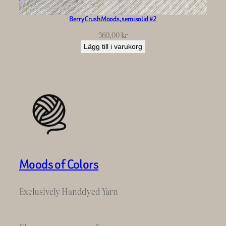
Berry Crush Moods, semisolid #2
360,00
kr
Lägg till i varukorg
Moods of Colors
Exclusively Handdyed Yarn