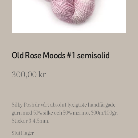
Old Rose Moods #1 semisolid
300,00
kr
Silky Posh är vårt absolut lyxigaste handfärgade
garn med 50% silke och 50% merino. 300m/100gr.
Stickor 3-4,5mm.
Slut i lager