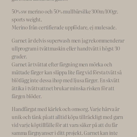
50% sw merino och 50% mullbärsilke 300m/100gr.
sports weight.
Merino från certifierade uppfödare, ej mulesade.
Garnet är delvis superwash men jag rekommenderar
ullprogram i tvättmaskin eller handtvätt i högst 30
grader.
Garnet är tvättat efter färgning men mörka och
mättade färger kan släppa lite färg vid första tvätt så
blötlägg inte dessa ihop med ljusa färger. En skvätt
ättika i tvättvattnet brukar minska risken för att
färgen blöder.
Handfärgat med kärlek och omsorg. Varje härva är
unik och tänk på att alltid köpa tillräckligt med garn
vid varje köptillfälle för att vara säker på att du får
samma färgnyanser i ditt projekt. Garnet kan inte