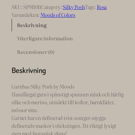
SKU:
SPM1011
Category:
Silky Posh
Tags:
Rosa
Varumärken:
Moods of Colors
Beskrivning
Ytterligare information
Recensioner (0)
Beskrivning
Garnbas Silky Posh by Moods
Handfärgat garn i spänstigt spunnen mjuk och härlig
silke och merino, utmärkt till koftor, barnkläder,
mössor mm.
Garnet har en definerad tvist som ger snygga
definerade maskor i stickningen. Ett riktigt lyxigt
garn med fantastisk glans!