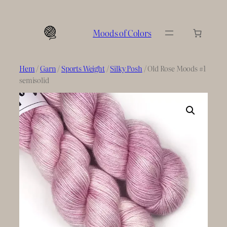
Hoppa
till
Moods of Colors
innehåll
Hem
/
Garn
/
Sports Weight
/
Silky Posh
/ Old Rose Moods #1
semisolid