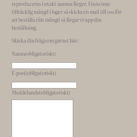
reproduceras i exakt samma färger. Finns inte
tillräcklig mängd i lager så skicka en mail till oss för
att beställa rätt mängd så färgar vi upp din
beställning.
Skicka din fråga om garnet här:
Namn
(obligatoriskt)
E-post
(obligatoriskt)
Meddelande
(obligatoriskt)