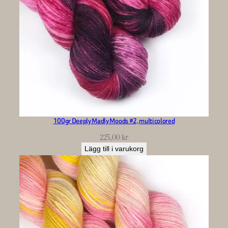
100gr Deeply Madly Moods #2, multicolored
225,00
kr
Lägg till i varukorg