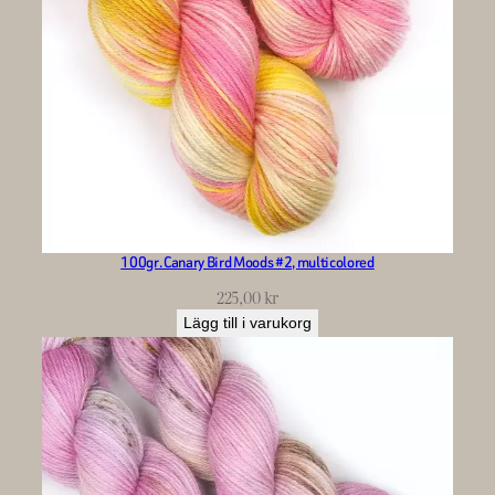
100gr. Canary Bird Moods #2, multicolored
225,00
kr
Lägg till i varukorg