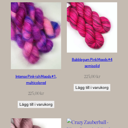
Bubblegum Pink Moods #4
semisolid
225,00
kr
Intense Pink-ish Moods #1,
multicolored
Lägg till i varukorg
225,00
kr
Lägg till i varukorg