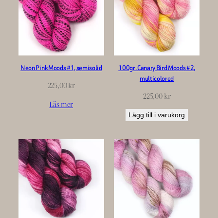
Neon Pink Moods #1, semisolid
100gr. Canary Bird Moods #2,
multicolored
225,00
kr
225,00
kr
Läs mer
Lägg till i varukorg