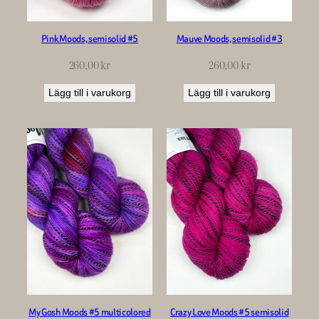
Pink Moods, semisolid #5
Mauve Moods, semisolid #3
260,00
kr
260,00
kr
Lägg till i varukorg
Lägg till i varukorg
My Gosh Moods #5 multicolored
Crazy Love Moods #5 semisolid