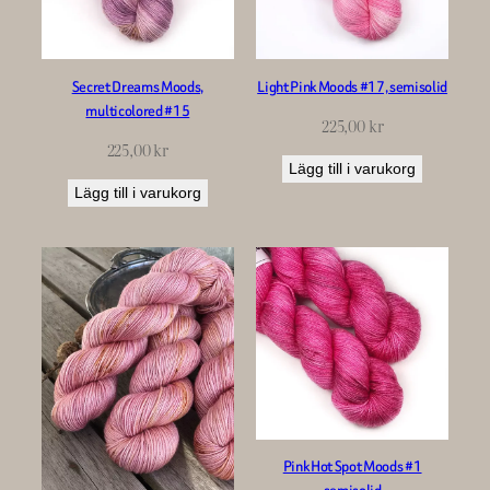
Secret Dreams Moods,
Light Pink Moods #17, semisolid
multicolored #15
225,00
kr
225,00
kr
Lägg till i varukorg
Lägg till i varukorg
Pink Hot Spot Moods #1