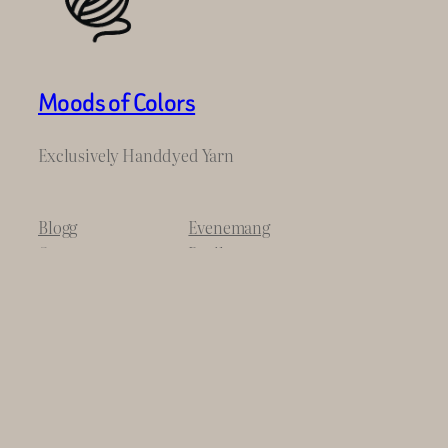
Moods of Colors
Exclusively Handdyed Yarn
Blogg
Evenemang
Om
Butik
Svar på vanliga frågor
Mönster
Författare
Teman
Twenty Twenty-Five
Utformad med
WordPress