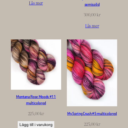
Läs mer
semisolid
300,00
kr
Läs mer
Montana Rose Moods #11
multicolored
225,00
kr
My Spring Crush #5 multicolored
225,00
kr
Lägg till i varukorg