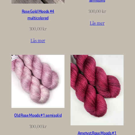
semisolid
300,00
kr
Rose Gold Moods #4
multicolored
Läs mer
300,00
kr
Läs mer
Old Rose Moods #1 semisolid
300,00
kr
Ametyst Rose Moods #1