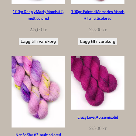
100gr Deeply Madly Moods #2,
100gr. Fainted Memories Moods
multicolored
#1, multicolored
225,00
kr
225,00
kr
Lägg till i varukorg
Lägg till i varukorg
Crazy Love, #6, semisolid
225,00
kr
Not So Shy, #3, multicolored