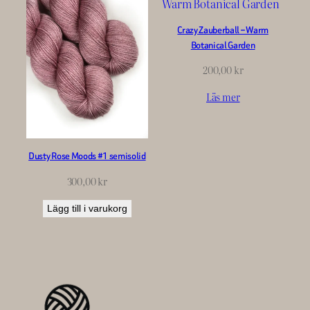
Crazy Zauberball – Warm
Botanical Garden
200,00
kr
Läs mer
Dusty Rose Moods #1 semisolid
300,00
kr
Lägg till i varukorg