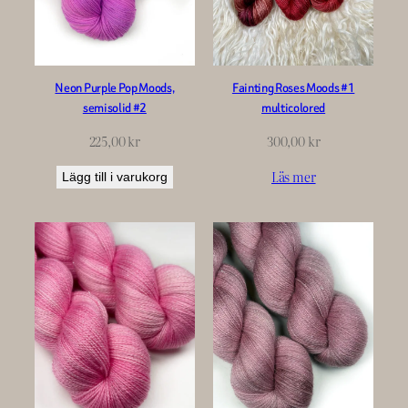
Neon Purple Pop Moods,
Fainting Roses Moods #1
semisolid #2
multicolored
225,00
kr
300,00
kr
Läs mer
Lägg till i varukorg