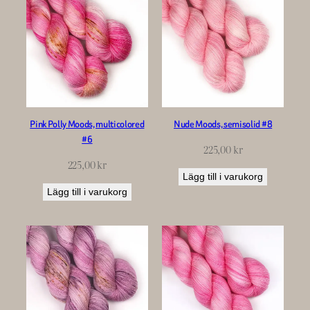
Pink Polly Moods, multicolored
Nude Moods, semisolid #8
#6
225,00
kr
225,00
kr
Lägg till i varukorg
Lägg till i varukorg