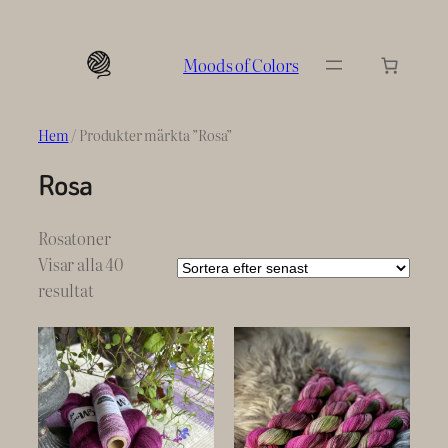
Hoppa
till
Moods of Colors
innehåll
Hem
/ Produkter märkta ”Rosa”
Rosa
Rosatoner
Visar alla 40
Sortera
resultat
efter
senaste