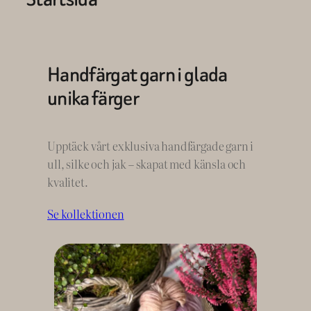
Handfärgat garn i glada
unika färger
Upptäck vårt exklusiva handfärgade garn i
ull, silke och jak – skapat med känsla och
kvalitet.
Se kollektionen