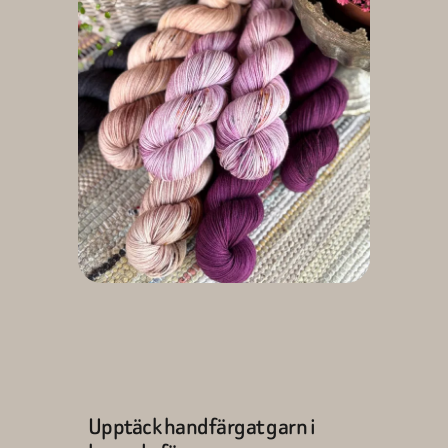
Upptäck handfärgat garn i