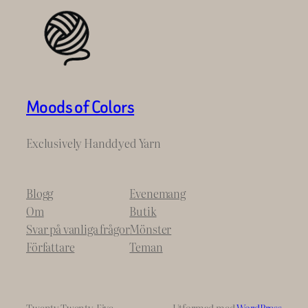
Moods of Colors
Exclusively Handdyed Yarn
Blogg
Evenemang
Om
Butik
Svar på vanliga frågor
Mönster
Författare
Teman
Twenty Twenty-Five
Utformad med
WordPress