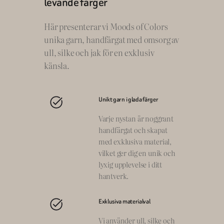
levande färger
Här presenterar vi Moods of Colors
unika garn, handfärgat med omsorg av
ull, silke och jak för en exklusiv
känsla.
Unikt garn i glada färger
Varje nystan är noggrant
handfärgat och skapat
med exklusiva material,
vilket ger dig en unik och
lyxig upplevelse i ditt
hantverk.
Exklusiva materialval
Vi använder ull, silke och