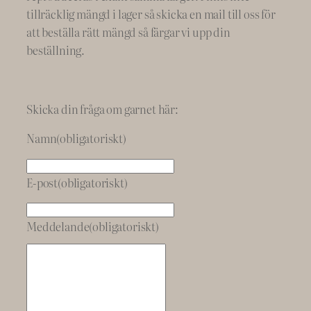
tillräcklig mängd i lager så skicka en mail till oss för
att beställa rätt mängd så färgar vi upp din
beställning.
Skicka din fråga om garnet här:
Namn
(obligatoriskt)
E-post
(obligatoriskt)
Meddelande
(obligatoriskt)