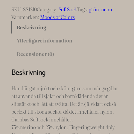
SKU:
SS1310
Category:
SoftSock
Tags:
grön
, 
neon
Varumärken:
Moods of Colors
Beskrivning
Ytterligare information
Recensioner (0)
Beskrivning
Handfärgat mjukt och skönt garn som många gillar
att använda till sjalar och barnkläder då det är
slitstärkt och lätt att tvätta. Det är självklart också
perfekt till sköna sockor då det innehåller nylon.
Garnbas Softsock innehåller:
75% merino och 25% nylon. Fingering weight 4ply