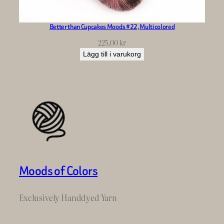
Better than Cupcakes Moods #22, Multicolored
225,00
kr
Lägg till i varukorg
Moods of Colors
Exclusively Handdyed Yarn