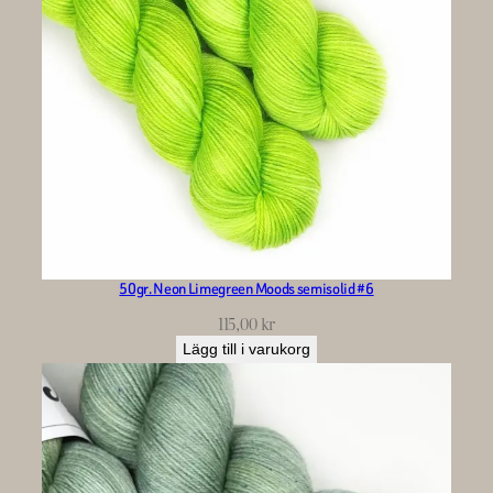
50gr. Neon Limegreen Moods semisolid #6
115,00
kr
Lägg till i varukorg