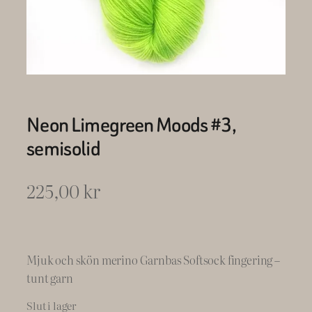
Neon Limegreen Moods #3,
semisolid
225,00
kr
Mjuk och skön merino Garnbas Softsock fingering –
tunt garn
Slut i lager