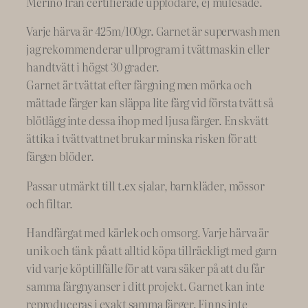
Merino från certifierade uppfödare, ej mulesade.
Varje härva är 425m/100gr. Garnet är superwash men
jag rekommenderar ullprogram i tvättmaskin eller
handtvätt i högst 30 grader.
Garnet är tvättat efter färgning men mörka och
mättade färger kan släppa lite färg vid första tvätt så
blötlägg inte dessa ihop med ljusa färger. En skvätt
ättika i tvättvattnet brukar minska risken för att
färgen blöder.
Passar utmärkt till t.ex sjalar, barnkläder, mössor
och filtar.
Handfärgat med kärlek och omsorg. Varje härva är
unik och tänk på att alltid köpa tillräckligt med garn
vid varje köptillfälle för att vara säker på att du får
samma färgnyanser i ditt projekt. Garnet kan inte
reproduceras i exakt samma färger. Finns inte