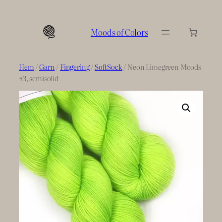
Hoppa
till
Moods of Colors
innehåll
Hem
/
Garn
/
Fingering
/
SoftSock
/ Neon Limegreen Moods
#3, semisolid