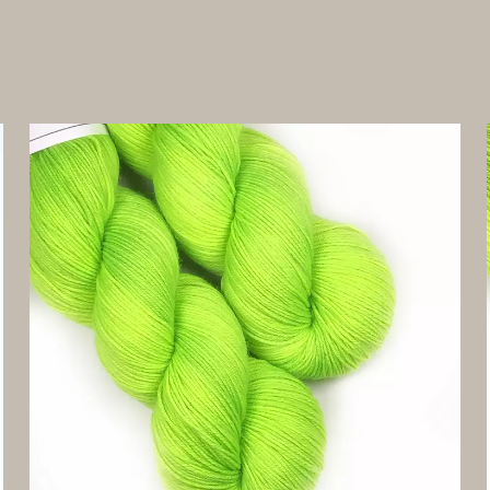
RODUKTER
Å
EA