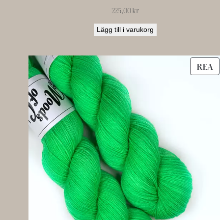
225,00
kr
Lägg till i varukorg
P
REA
P
R