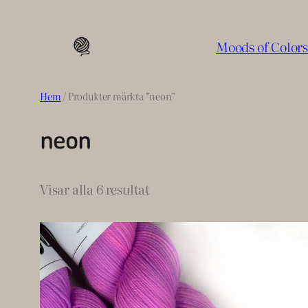
Hoppa
till
Moods of Color
innehåll
Hem
/ Produkter märkta ”neon”
neon
Sortera
Visar alla 6 resultat
efter
senaste