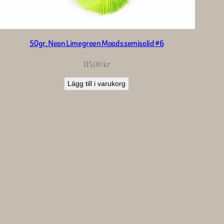
50gr. Neon Limegreen Moods semisolid #6
115,00
kr
Lägg till i varukorg