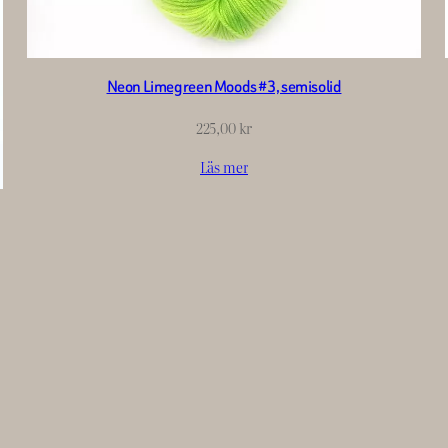
Neon Limegreen Moods #3, semisolid
225,00
kr
Läs mer