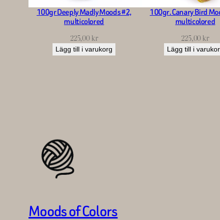
100gr Deeply Madly Moods #2,
100gr. Canary Bird Mo
multicolored
multicolored
225,00
kr
225,00
kr
Lägg till i varukorg
Lägg till i varuko
Moods of Colors