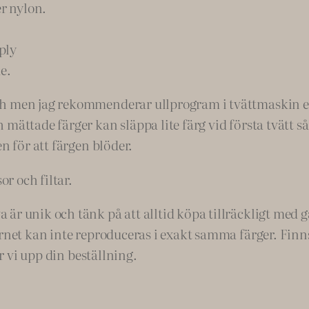
er nylon.
#
1
ply
7
e.
,
s
h men jag rekommenderar ullprogram i tvättmaskin ell
e
mättade färger kan släppa lite färg vid första tvätt så
m
n för att färgen blöder.
i
or och filtar.
s
o
r unik och tänk på att alltid köpa tillräckligt med gar
l
rnet kan inte reproduceras i exakt samma färger. Finns 
i
ar vi upp din beställning.
d
m
ä