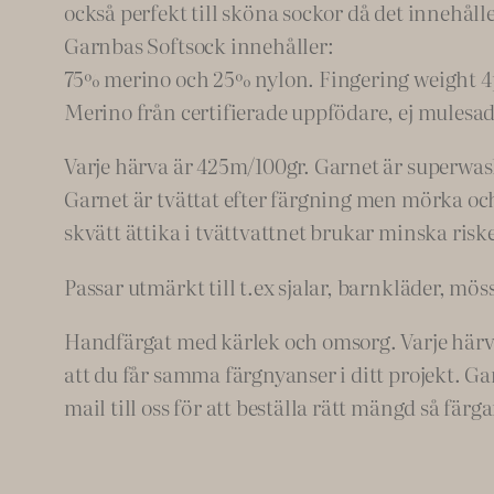
också perfekt till sköna sockor då det innehåll
Garnbas Softsock innehåller:
75% merino och 25% nylon. Fingering weight 4
Merino från certifierade uppfödare, ej mulesad
Varje härva är 425m/100gr. Garnet är superwas
Garnet är tvättat efter färgning men mörka och 
skvätt ättika i tvättvattnet brukar minska riske
Passar utmärkt till t.ex sjalar, barnkläder, möss
Handfärgat med kärlek och omsorg. Varje härva ä
att du får samma färgnyanser i ditt projekt. Ga
mail till oss för att beställa rätt mängd så färg