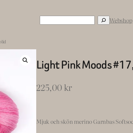
Sök
s
Webshop
olid
Light Pink Moods #17,
225,00
kr
Mjuk och skön merino Garnbas Softsock