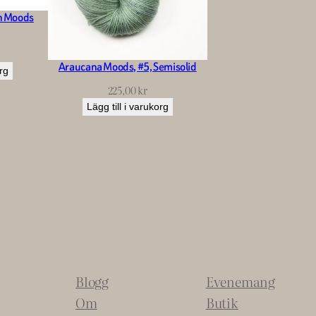
n Moods
Araucana Moods, #5, Semisolid
org
225,00
kr
Lägg till i varukorg
Blogg
Evenemang
Om
Butik