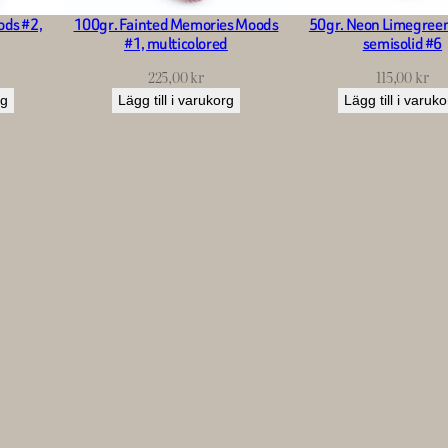
ods #2,
100gr. Fainted Memories Moods
50gr. Neon Limegree
#1, multicolored
semisolid #6
225,00
kr
115,00
kr
rg
Lägg till i varukorg
Lägg till i varuk