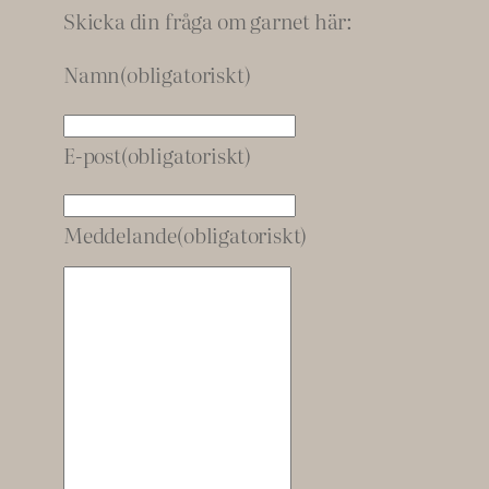
Skicka din fråga om garnet här:
Namn
(obligatoriskt)
E-post
(obligatoriskt)
Meddelande
(obligatoriskt)