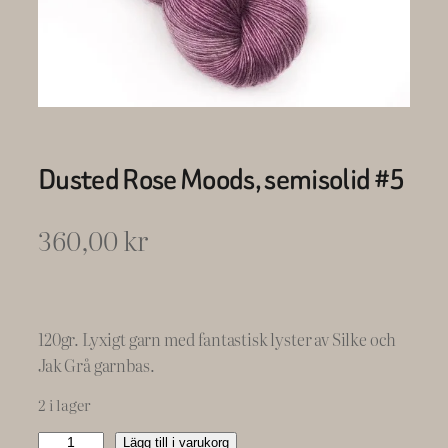
Dusted Rose Moods, semisolid #5
360,00
kr
120gr. Lyxigt garn med fantastisk lyster av Silke och
Jak Grå garnbas.
2 i lager
D
Lägg till i varukorg