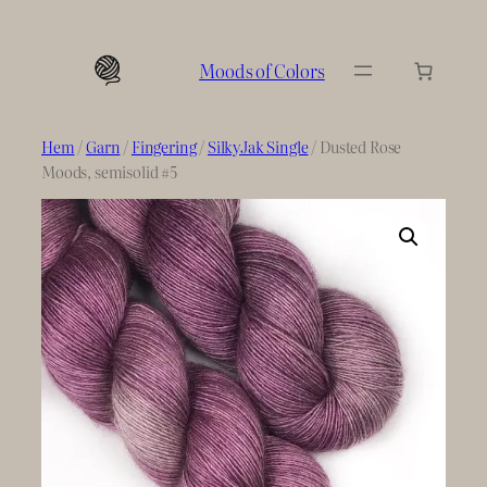
Hoppa
till
Moods of Colors
innehåll
Hem
/
Garn
/
Fingering
/
SilkyJak Single
/ Dusted Rose
Moods, semisolid #5