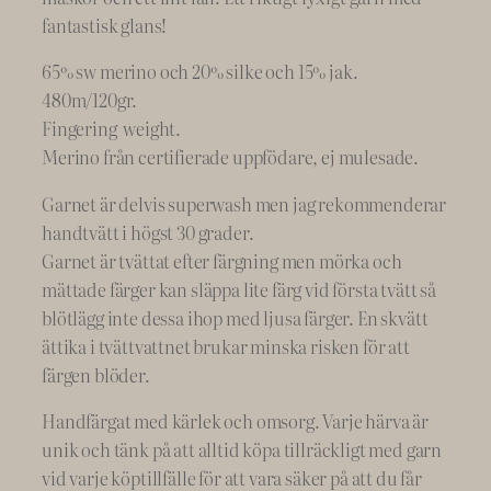
m
fantastisk glans!
i
65% sw merino och 20% silke och 15% jak.
s
480m/120gr.
o
Fingering weight.
l
Merino från certifierade uppfödare, ej mulesade.
i
d
Garnet är delvis superwash men jag rekommenderar
#
handtvätt i högst 30 grader.
5
Garnet är tvättat efter färgning men mörka och
m
mättade färger kan släppa lite färg vid första tvätt så
ä
blötlägg inte dessa ihop med ljusa färger. En skvätt
n
ättika i tvättvattnet brukar minska risken för att
g
färgen blöder.
d
Handfärgat med kärlek och omsorg. Varje härva är
unik och tänk på att alltid köpa tillräckligt med garn
vid varje köptillfälle för att vara säker på att du får