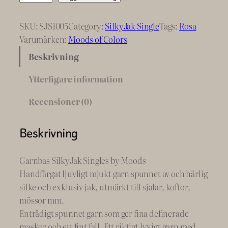
u
s
SKU:
SJS1005
Category:
SilkyJak Single
Tags:
Rosa
t
Varumärken:
Moods of Colors
e
Beskrivning
d
R
Ytterligare information
o
Recensioner (0)
s
e
M
Beskrivning
o
o
Garnbas SilkyJak Singles by Moods
d
Handfärgat ljuvligt mjukt garn spunnet av och härlig
s
silke och exklusiv jak, utmärkt till sjalar, koftor,
,
mössor mm.
s
Entrådigt spunnet garn som ger fina definerade
e
maskor och ett fint fall. Ett riktigt lyxigt garn med