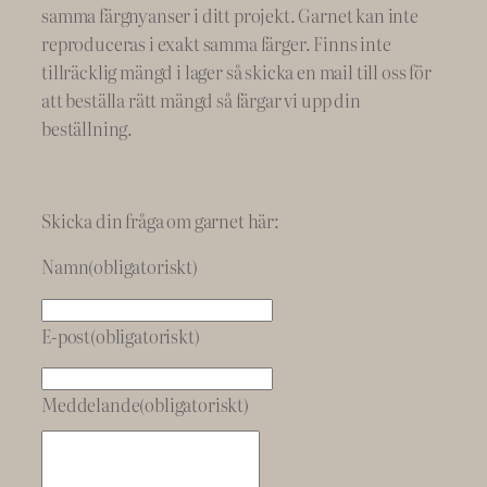
samma färgnyanser i ditt projekt. Garnet kan inte
reproduceras i exakt samma färger. Finns inte
tillräcklig mängd i lager så skicka en mail till oss för
att beställa rätt mängd så färgar vi upp din
beställning.
Skicka din fråga om garnet här:
Namn
(obligatoriskt)
E-post
(obligatoriskt)
Meddelande
(obligatoriskt)