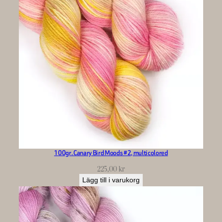
100gr. Canary Bird Moods #2, multicolored
225,00
kr
Lägg till i varukorg