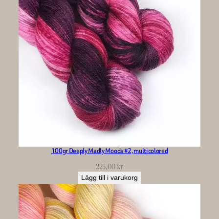
100gr Deeply Madly Moods #2, multicolored
225,00
kr
Lägg till i varukorg