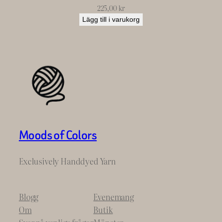
225,00
kr
Lägg till i varukorg
Moods of Colors
Exclusively Handdyed Yarn
Blogg
Evenemang
Om
Butik