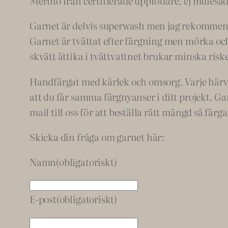
Merino från certifierade uppfödare, ej mulesad
Garnet är delvis superwash men jag rekommend
Garnet är tvättat efter färgning men mörka och 
skvätt ättika i tvättvattnet brukar minska riske
Handfärgat med kärlek och omsorg. Varje härva ä
att du får samma färgnyanser i ditt projekt. Ga
mail till oss för att beställa rätt mängd så färg
Skicka din fråga om garnet här:
Namn
(obligatoriskt)
E-post
(obligatoriskt)