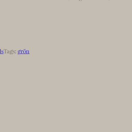
ds
Tags:
grön