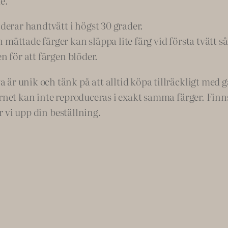
e.
1
erar handtvätt i högst 30 grader.
m
mättade färger kan släppa lite färg vid första tvätt så
ä
n för att färgen blöder.
n
g
r unik och tänk på att alltid köpa tillräckligt med gar
d
rnet kan inte reproduceras i exakt samma färger. Finns 
ar vi upp din beställning.