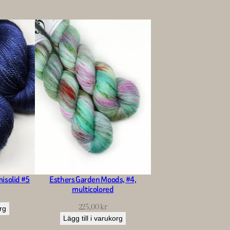
isolid #5
Esthers Garden Moods, #4,
multicolored
225,00
kr
org
Lägg till i varukorg