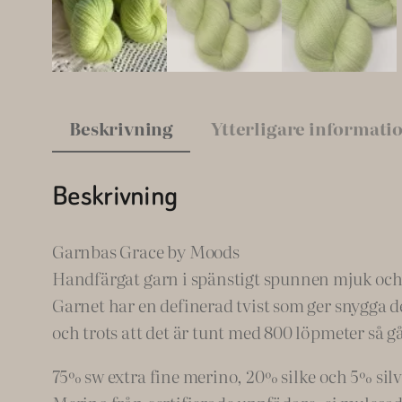
Beskrivning
Ytterligare informati
Beskrivning
Garnbas Grace by Moods
Handfärgat garn i spänstigt spunnen mjuk och hä
Garnet har en definerad tvist som ger snygga de
och trots att det är tunt med 800 löpmeter så går
75% sw extra fine merino, 20% silke och 5% silve