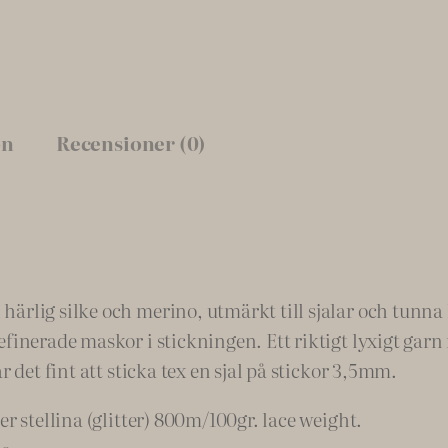
o
o
d
s
on
Recensioner (0)
,
s
e
m
i
s
rlig silke och merino, utmärkt till sjalar och tunna l
o
finerade maskor i stickningen. Ett riktigt lyxigt garn 
l
 det fint att sticka tex en sjal på stickor 3,5mm.
i
d
r stellina (glitter) 800m/100gr. lace weight.
#