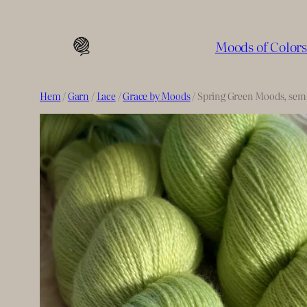
Hoppa
till
Moods of Color
innehåll
Hem
/
Garn
/
Lace
/
Grace by Moods
/ Spring Green Moods, semi