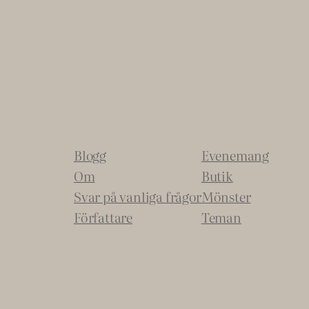
Blogg
Evenemang
Om
Butik
Svar på vanliga frågor
Mönster
Författare
Teman