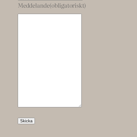
Meddelande
(obligatoriskt)
Skicka