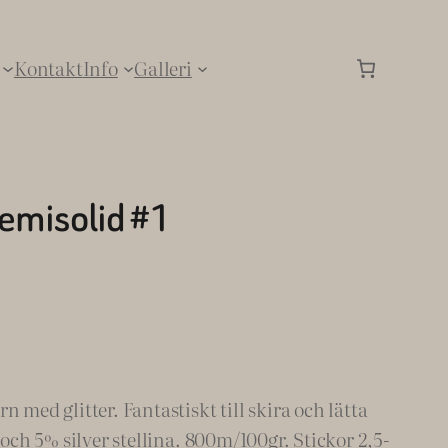
Kontakt
Info
Galleri
semisolid #1
 med glitter. Fantastiskt till skira och lätta
 och 5% silver stellina. 800m/100gr. Stickor 2,5-