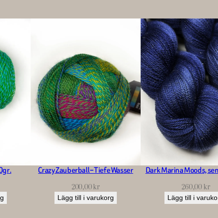
0gr.
Crazy Zauberball – Tiefe Wasser
Dark Marina Moods, sem
200,00
kr
260,00
kr
rg
Lägg till i varukorg
Lägg till i varuk