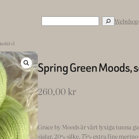
Sök
s
Webshop
solid #1
Spring Green Moods, 
260,00
kr
Grace by Moods är vårt lyxiga tunna garn
sjalar. 20% silke, 75% extra fine merino