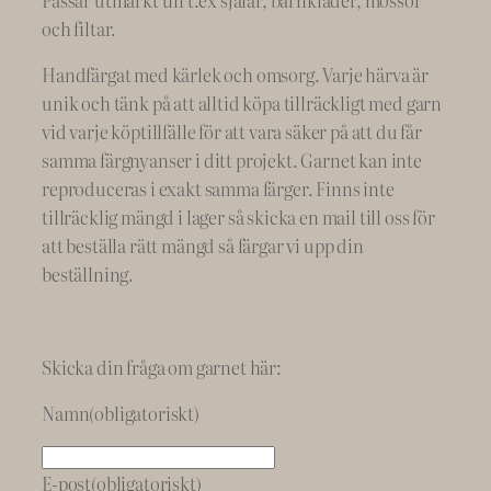
i
och filtar.
c
o
Handfärgat med kärlek och omsorg. Varje härva är
l
unik och tänk på att alltid köpa tillräckligt med garn
o
vid varje köptillfälle för att vara säker på att du får
r
samma färgnyanser i ditt projekt. Garnet kan inte
e
reproduceras i exakt samma färger. Finns inte
d
tillräcklig mängd i lager så skicka en mail till oss för
m
att beställa rätt mängd så färgar vi upp din
ä
beställning.
n
g
d
Skicka din fråga om garnet här:
Namn
(obligatoriskt)
E-post
(obligatoriskt)