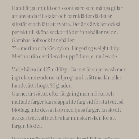
r
Handfärgat mjukt och skönt garn som många gillar
i
att använda till sjalar och barnkläder då det är
e
slitstärkt och lätt att tvätta. Det är självklart också
s
perfekt till sköna sockor då det innehåller nylon.
M
Garnbas Softsock innehåller:
o
75% merino och 25% nylon. Fingering weight 4ply
o
Merino från certifierade uppfödare, ej mulesade.
d
Varje härva är 425m/100gr. Garnet är superwash men
s
jag rekommenderar ullprogram i tvättmaskin eller
,
handtvätt i högst 30 grader.
#
Garnet är tvättat efter färgning men mörka och
3
mättade färger kan släppa lite färg vid första tvätt så
,
blötlägg inte dessa ihop med ljusa färger. En skvätt
m
ättika i tvättvattnet brukar minska risken för att
u
färgen blöder.
l
t
Passar utmärkt till t.ex sjalar, barnkläder, mössor