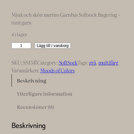
Mjuk och skön merino Garnbas Softsock fingering –
tunt garn
4 i lager
R
Lägg till i varukorg
o
m
SKU:
SS1347
Category:
SoftSock
Tags:
grå
, 
multifärg
a
Varumärken:
Moods of Colors
n
Beskrivning
t
i
Ytterligare information
c
Recensioner (0)
M
e
m
Beskrivning
o