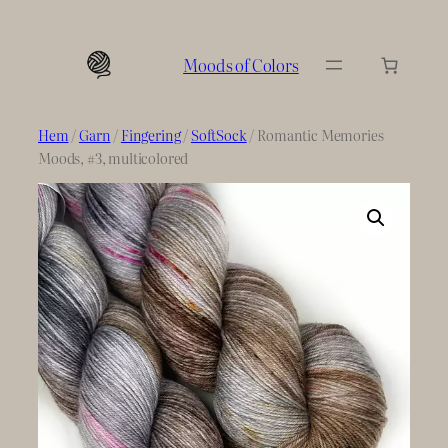
Hoppa
till
Moods of Colors
innehåll
Hem
/
Garn
/
Fingering
/
SoftSock
/ Romantic Memories
Moods, #3, multicolored