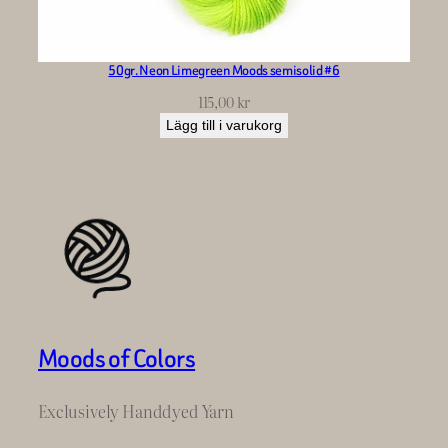
50gr. Neon Limegreen Moods semisolid #6
115,00
kr
Lägg till i varukorg
Moods of Colors
Exclusively Handdyed Yarn