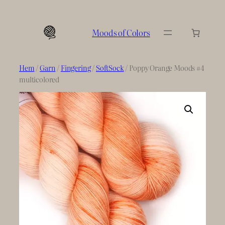
Hoppa
till
Moods of Colors
innehåll
Hem
/
Garn
/
Fingering
/
SoftSock
/ Poppy Orange Moods #4
multicolored