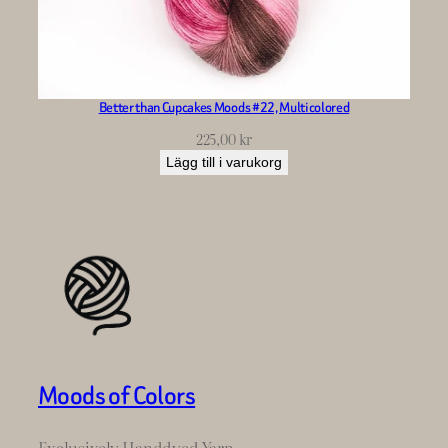
Better than Cupcakes Moods #22, Multicolored
225,00
kr
Lägg till i varukorg
Moods of Colors