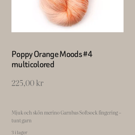
Poppy Orange Moods #4
multicolored
225,00
kr
Mjuk och skön merino Garnbas Softsock fingering –
tunt garn
3 i lager