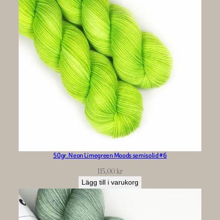
50gr. Neon Limegreen Moods semisolid #6
115,00
kr
Lägg till i varukorg