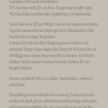
Garnbas Softsock innehåller:
4
75% merino och 25% nylon. Fingering weight 4ply
m
Merino från certifierade uppfödare, ej mulesade.
u
Varje härva är 425m/100gr. Garnet är superwash men
l
jag rekommenderar ullprogram i tvättmaskin eller
t
handtvätt i högst 30 grader.
i
Garnet är tvättat efter färgning men mörka och
c
mättade färger kan släppa lite färg vid första tvätt så
o
blötlägg inte dessa ihop med ljusa färger. En skvätt
l
ättika i tvättvattnet brukar minska risken för att
o
färgen blöder.
r
e
Passar utmärkt till t.ex sjalar, barnkläder, mössor
d
och filtar.
m
ä
Handfärgat med kärlek och omsorg. Varje härva är
n
unik och tänk på att alltid köpa tillräckligt med garn
g
vid varje köptillfälle för att vara säker på att du får