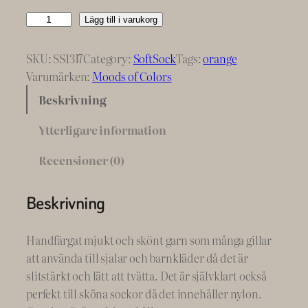
P
Lägg till i varukorg
o
p
SKU:
SS1317
Category:
SoftSock
Tags:
orange
p
Varumärken:
Moods of Colors
y
Beskrivning
O
r
Ytterligare information
a
Recensioner (0)
n
g
e
Beskrivning
M
o
Handfärgat mjukt och skönt garn som många gillar
o
att använda till sjalar och barnkläder då det är
d
slitstärkt och lätt att tvätta. Det är självklart också
s
perfekt till sköna sockor då det innehåller nylon.
#