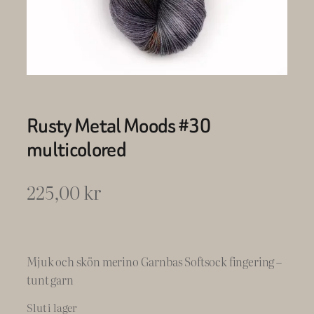
Rusty Metal Moods #30
multicolored
225,00
kr
Mjuk och skön merino Garnbas Softsock fingering –
tunt garn
Slut i lager