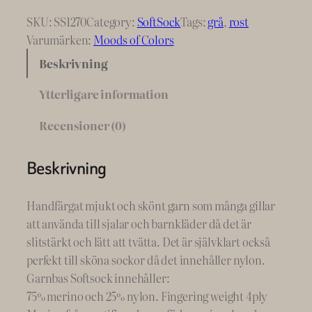
SKU:
SS1270
Category:
SoftSock
Tags:
grå
, 
rost
Varumärken:
Moods of Colors
Beskrivning
Ytterligare information
Recensioner (0)
Beskrivning
Handfärgat mjukt och skönt garn som många gillar
att använda till sjalar och barnkläder då det är
slitstärkt och lätt att tvätta. Det är självklart också
perfekt till sköna sockor då det innehåller nylon.
Garnbas Softsock innehåller:
75% merino och 25% nylon. Fingering weight 4ply