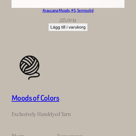
Araucana Moods, #5, Semisolid
225,00
kr
Lägg till i varukorg
Moods of Colors
Exclusively Handdyed Yarn
Blogg
Evenemang