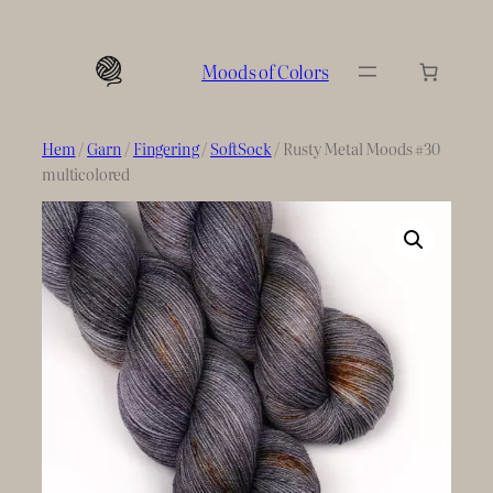
Hoppa
till
Moods of Colors
innehåll
Hem
/
Garn
/
Fingering
/
SoftSock
/ Rusty Metal Moods #30
multicolored