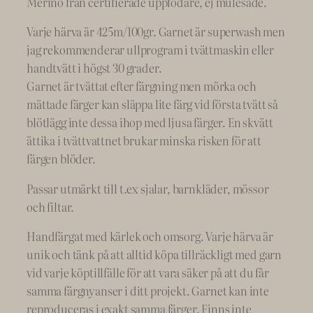
Merino från certifierade uppfödare, ej mulesade.
Varje härva är 425m/100gr. Garnet är superwash men
jag rekommenderar ullprogram i tvättmaskin eller
handtvätt i högst 30 grader.
Garnet är tvättat efter färgning men mörka och
mättade färger kan släppa lite färg vid första tvätt så
blötlägg inte dessa ihop med ljusa färger. En skvätt
ättika i tvättvattnet brukar minska risken för att
färgen blöder.
Passar utmärkt till t.ex sjalar, barnkläder, mössor
och filtar.
Handfärgat med kärlek och omsorg. Varje härva är
unik och tänk på att alltid köpa tillräckligt med garn
vid varje köptillfälle för att vara säker på att du får
samma färgnyanser i ditt projekt. Garnet kan inte
reproduceras i exakt samma färger. Finns inte