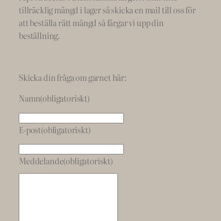
tillräcklig mängd i lager så skicka en mail till oss för
att beställa rätt mängd så färgar vi upp din
beställning.
Skicka din fråga om garnet här:
Namn
(obligatoriskt)
E-post
(obligatoriskt)
Meddelande
(obligatoriskt)