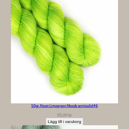
50gr. Neon Limegreen Moods semisolid #6
115,00
kr
Lägg till i varukorg