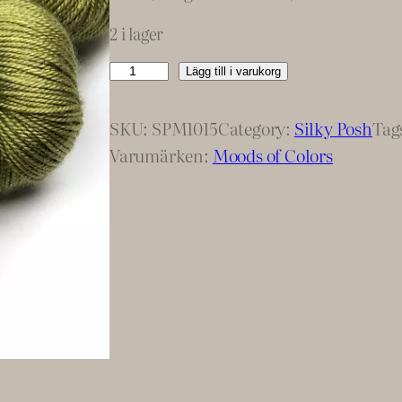
2 i lager
J
Lägg till i varukorg
u
n
SKU:
SPM1015
Category:
Silky Posh
Tag
i
Varumärken:
Moods of Colors
p
e
r
G
r
e
e
n
M