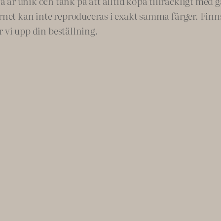
r unik och tänk på att alltid köpa tillräckligt med gar
m
rnet kan inte reproduceras i exakt samma färger. Finns 
ä
ar vi upp din beställning.
n
g
d