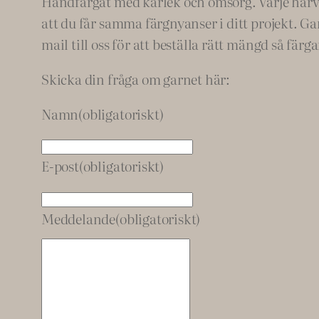
Handfärgat med kärlek och omsorg. Varje härva ä
att du får samma färgnyanser i ditt projekt. Ga
mail till oss för att beställa rätt mängd så färg
Skicka din fråga om garnet här:
Namn
(obligatoriskt)
E-post
(obligatoriskt)
Meddelande
(obligatoriskt)