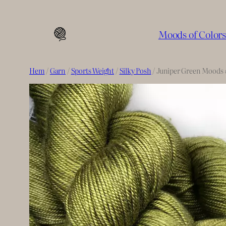
Hoppa
till
Moods of Color
innehåll
Hem
/
Garn
/
Sports Weight
/
Silky Posh
/ Juniper Green Moods #