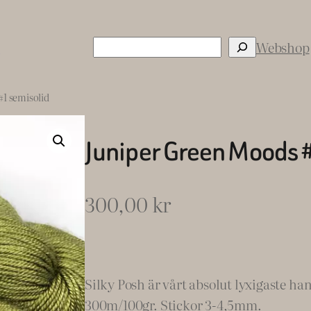
Sök
s
Webshop
1 semisolid
Juniper Green Moods 
300,00
kr
Silky Posh är vårt absolut lyxigaste h
300m/100gr. Stickor 3-4,5mm.