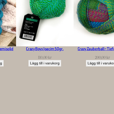
emisolid
Crazy Boys Joacim 50gr.
Crazy Zauberball – Tie
110,00
kr
200,00
kr
rg
Lägg till i varukorg
Lägg till i varuk