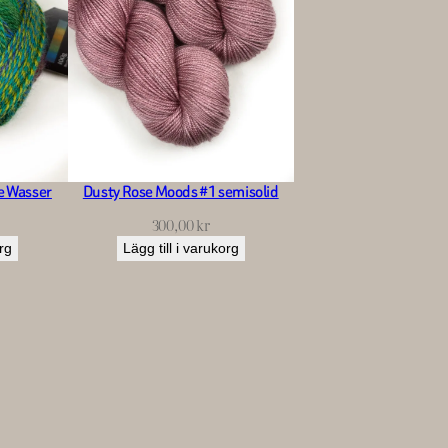
fe Wasser
Dusty Rose Moods #1 semisolid
300,00
kr
org
Lägg till i varukorg