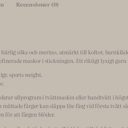
on
Recensioner (0)
o
o
d
s
#
1
härlig silke och merino, utmärkt till koftor, barnklä
s
finerade maskor i stickningen. Ett riktigt lyxigt garn
e
r. sports weight.
m
e.
i
s
rar ullprogram i tvättmaskin eller handtvätt i högst
o
mättade färger kan släppa lite färg vid första tvätt så
l
n för att färgen blöder.
i
d