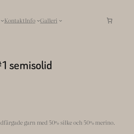
Kontakt
Info
Galleri
#1 semisolid
andfärgade garn med 50% silke och 50% merino.