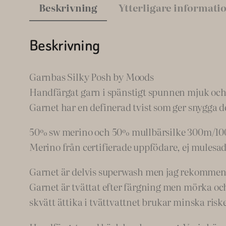
Beskrivning
Ytterligare informati
Beskrivning
Garnbas Silky Posh by Moods
Handfärgat garn i spänstigt spunnen mjuk och 
Garnet har en definerad tvist som ger snygga de
50% sw merino och 50% mullbärsilke 300m/100g
Merino från certifierade uppfödare, ej mulesad
Garnet är delvis superwash men jag rekommende
Garnet är tvättat efter färgning men mörka och 
skvätt ättika i tvättvattnet brukar minska riske