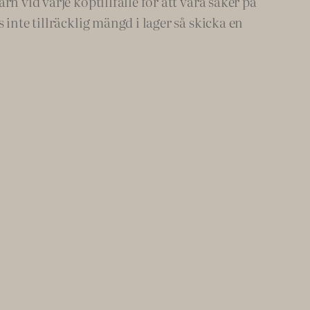
n vid varje köptillfälle för att vara säker på
inte tillräcklig mängd i lager så skicka en