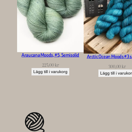
Araucana Moods, #5, Semisolid
Arctic Ocean Moods #3 s
225,00
kr
300,00
kr
Lägg till i varukorg
Lägg till i varuko