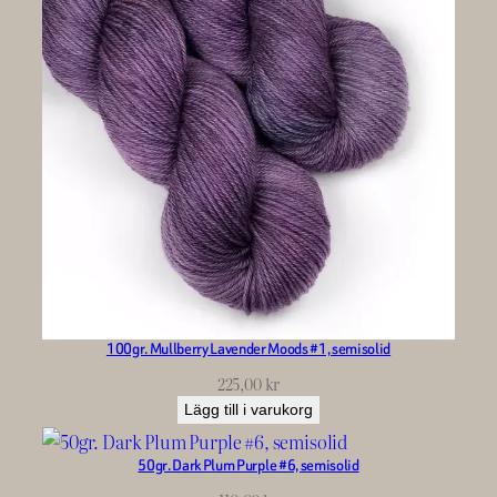
100gr. Mullberry Lavender Moods #1, semisolid
225,00
kr
Lägg till i varukorg
50gr. Dark Plum Purple #6, semisolid