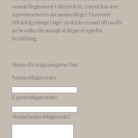
samma färgnyanser i ditt projekt. Garnet kan inte
reproduceras i exakt samma färger. Finns inte
tillräcklig mängd i lager så skicka en mail till oss för
att beställa rätt mängd så färgar vi upp din
beställning.
Skicka din fråga om garnet här:
Namn
(obligatoriskt)
E-post
(obligatoriskt)
Meddelande
(obligatoriskt)