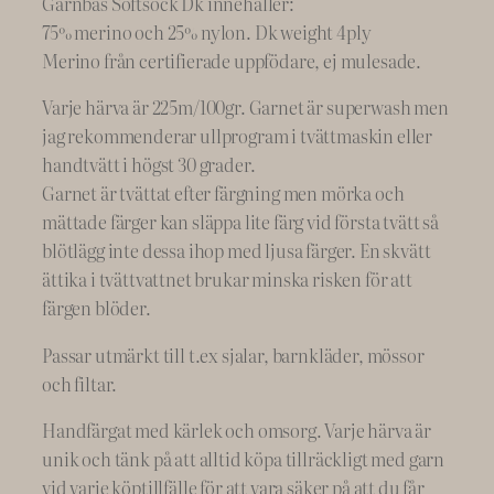
Garnbas Softsock Dk innehåller:
75% merino och 25% nylon. Dk weight 4ply
Merino från certifierade uppfödare, ej mulesade.
Varje härva är 225m/100gr. Garnet är superwash men
jag rekommenderar ullprogram i tvättmaskin eller
handtvätt i högst 30 grader.
Garnet är tvättat efter färgning men mörka och
mättade färger kan släppa lite färg vid första tvätt så
blötlägg inte dessa ihop med ljusa färger. En skvätt
ättika i tvättvattnet brukar minska risken för att
färgen blöder.
Passar utmärkt till t.ex sjalar, barnkläder, mössor
och filtar.
Handfärgat med kärlek och omsorg. Varje härva är
unik och tänk på att alltid köpa tillräckligt med garn
vid varje köptillfälle för att vara säker på att du får