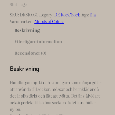
Slut i lager
SKU:
DRS1003
Category:
DK Rock’Sock
Tags:
lila
Varumärken:
Moods of Colors
Beskrivning
Ytterligare information
Recensioner (0)
Beskrivning
Handfärgat mjukt och skönt garn som många gillar
att använda till sockor, mössor och barnkläder då
det är slitstärkt och lätt att tvätta. Det är självklart
också perfekt till sköna sockor då det innehåller
nylon.