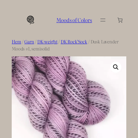
Hoppa
till
Moods of Colors
innehåll
Hem
/
Garn
/
DK-weight
/
DK Rock'Sock
/ Dusk Lavender
Moods #1, semisolid