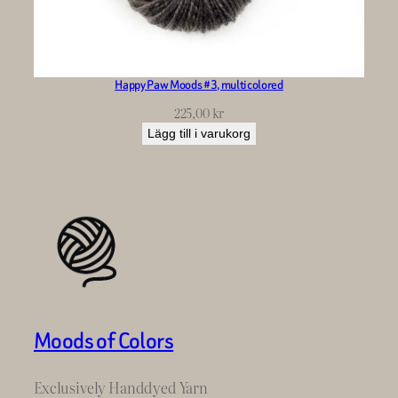
Happy Paw Moods #3, multicolored
225,00
kr
Lägg till i varukorg
Moods of Colors
Exclusively Handdyed Yarn