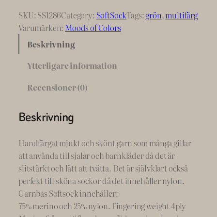
SKU:
SS1286
Category:
SoftSock
Tags:
grön
, 
multifärg
Varumärken:
Moods of Colors
Beskrivning
Ytterligare information
Recensioner (0)
Beskrivning
Handfärgat mjukt och skönt garn som många gillar
att använda till sjalar och barnkläder då det är
slitstärkt och lätt att tvätta. Det är självklart också
perfekt till sköna sockor då det innehåller nylon.
Garnbas Softsock innehåller:
75% merino och 25% nylon. Fingering weight 4ply