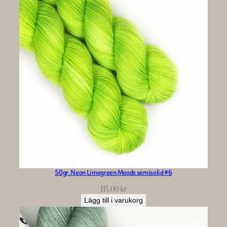
50gr. Neon Limegreen Moods semisolid #6
115,00
kr
Lägg till i varukorg