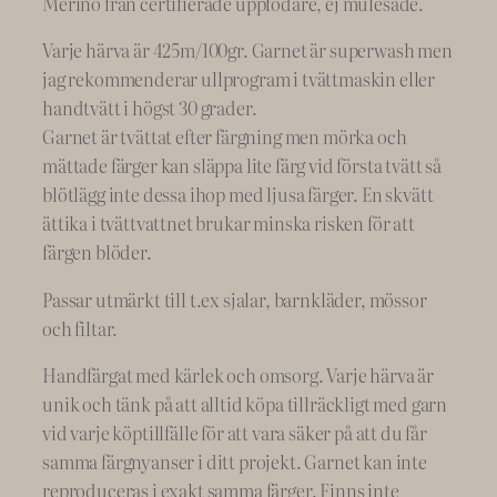
Merino från certifierade uppfödare, ej mulesade.
Varje härva är 425m/100gr. Garnet är superwash men
jag rekommenderar ullprogram i tvättmaskin eller
handtvätt i högst 30 grader.
Garnet är tvättat efter färgning men mörka och
mättade färger kan släppa lite färg vid första tvätt så
blötlägg inte dessa ihop med ljusa färger. En skvätt
ättika i tvättvattnet brukar minska risken för att
färgen blöder.
Passar utmärkt till t.ex sjalar, barnkläder, mössor
och filtar.
Handfärgat med kärlek och omsorg. Varje härva är
unik och tänk på att alltid köpa tillräckligt med garn
vid varje köptillfälle för att vara säker på att du får
samma färgnyanser i ditt projekt. Garnet kan inte
reproduceras i exakt samma färger. Finns inte