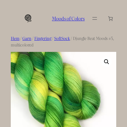
Hoppa
till
Moods of Colors
innehåll
Hem
/
Garn
/
Fingering
/
SoftSock
/ Djungle Beat Moods #5,
multicolored