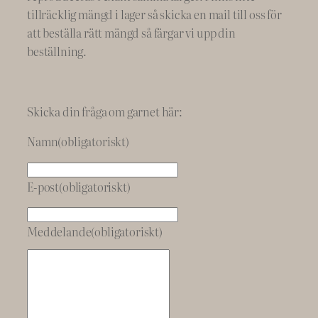
tillräcklig mängd i lager så skicka en mail till oss för
att beställa rätt mängd så färgar vi upp din
beställning.
Skicka din fråga om garnet här:
Namn
(obligatoriskt)
E-post
(obligatoriskt)
Meddelande
(obligatoriskt)