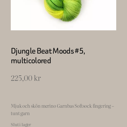
Djungle Beat Moods #5,
multicolored
225,00
kr
Mjuk och skön merino Garnbas Softsock fingering –
tunt garn
Slut i lager