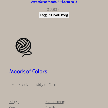
Arctic Ocean Moods, #44, semisolid
225,00
kr
Lägg till i varukorg
Moods of Colors
Exclusively Handdyed Yarn
Blogg
Evenemang
Om
Butik