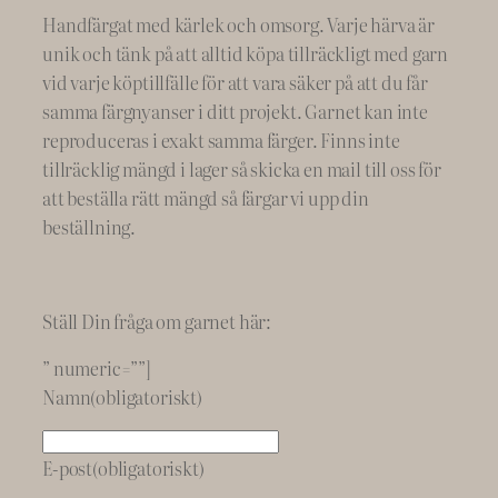
d
Handfärgat med kärlek och omsorg. Varje härva är
unik och tänk på att alltid köpa tillräckligt med garn
vid varje köptillfälle för att vara säker på att du får
samma färgnyanser i ditt projekt. Garnet kan inte
reproduceras i exakt samma färger. Finns inte
tillräcklig mängd i lager så skicka en mail till oss för
att beställa rätt mängd så färgar vi upp din
beställning.
Ställ Din fråga om garnet här:
” numeric=””]
Namn
(obligatoriskt)
E-post
(obligatoriskt)