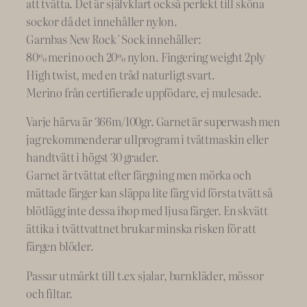
att tvätta. Det är självklart också perfekt till sköna
5
sockor då det innehåller nylon.
m
Garnbas New Rock´Sock innehåller:
u
80% merino och 20% nylon. Fingering weight 2ply
l
High twist, med en tråd naturligt svart.
t
Merino från certifierade uppfödare, ej mulesade.
i
Varje härva är 366m/100gr. Garnet är superwash men
c
jag rekommenderar ullprogram i tvättmaskin eller
o
handtvätt i högst 30 grader.
l
Garnet är tvättat efter färgning men mörka och
o
mättade färger kan släppa lite färg vid första tvätt så
r
blötlägg inte dessa ihop med ljusa färger. En skvätt
e
ättika i tvättvattnet brukar minska risken för att
d
färgen blöder.
m
ä
Passar utmärkt till t.ex sjalar, barnkläder, mössor
n
och filtar.
g