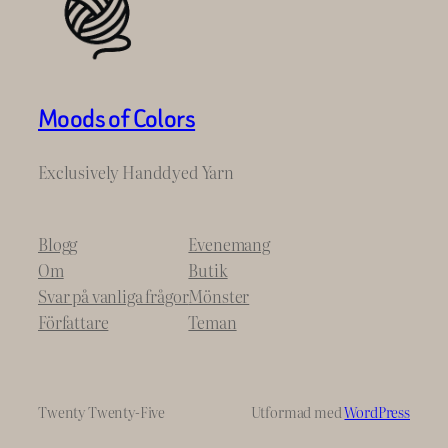
Moods of Colors
Exclusively Handdyed Yarn
Blogg
Evenemang
Om
Butik
Svar på vanliga frågor
Mönster
Författare
Teman
Twenty Twenty-Five
Utformad med
WordPress