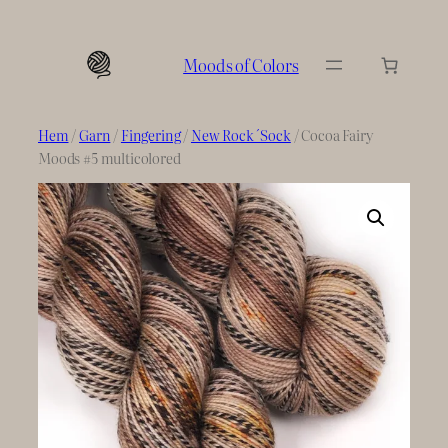
Hoppa
till
Moods of Colors
innehåll
Hem
/
Garn
/
Fingering
/
New Rock´Sock
/ Cocoa Fairy
Moods #5 multicolored