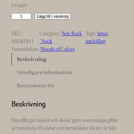
2 i lager
C
Lägg till i varukorg
o
c
SKU:
Category:
New Rock
Tags:
brun
, 
o
NRS1030-1
´Sock
multifärg
a
Varumärken:
Moods of Colors
F
Beskrivning
a
i
Ytterligare information
r
Recensioner (0)
y
M
o
Beskrivning
o
d
Handfärgat mjukt och skönt garn som många gillar
s
att använda till sjalar och barnkläder då det är lätt
#