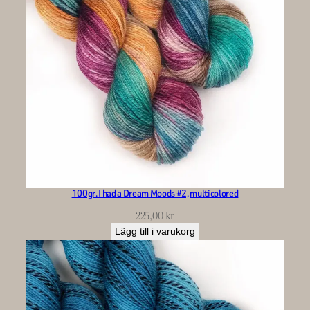
100gr. I had a Dream Moods #2, multicolored
225,00
kr
Lägg till i varukorg