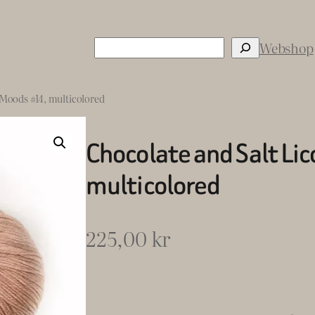
Sök
s
Webshop
 Moods #14, multicolored
Chocolate and Salt Li
multicolored
225,00
kr