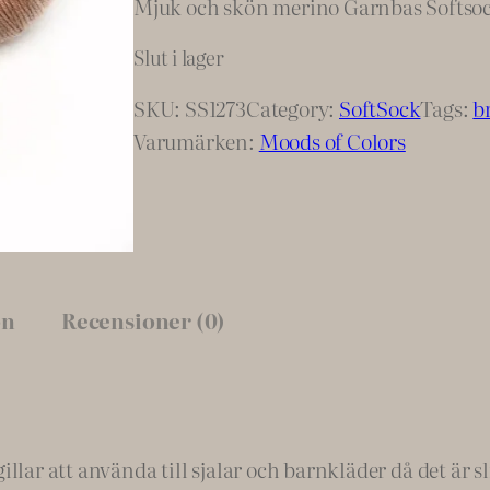
Mjuk och skön merino Garnbas Softsock
Slut i lager
SKU:
SS1273
Category:
SoftSock
Tags:
b
Varumärken:
Moods of Colors
on
Recensioner (0)
 att använda till sjalar och barnkläder då det är slits