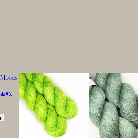
ds #3,
rg