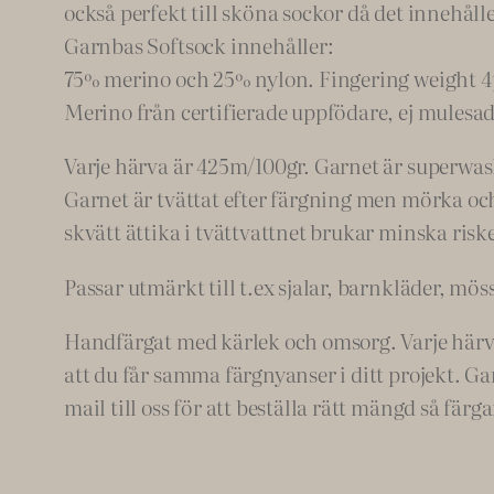
också perfekt till sköna sockor då det innehåll
Garnbas Softsock innehåller:
75% merino och 25% nylon. Fingering weight 4
Merino från certifierade uppfödare, ej mulesad
Varje härva är 425m/100gr. Garnet är superwas
Garnet är tvättat efter färgning men mörka och 
skvätt ättika i tvättvattnet brukar minska riske
Passar utmärkt till t.ex sjalar, barnkläder, möss
Handfärgat med kärlek och omsorg. Varje härva ä
att du får samma färgnyanser i ditt projekt. Ga
mail till oss för att beställa rätt mängd så färg