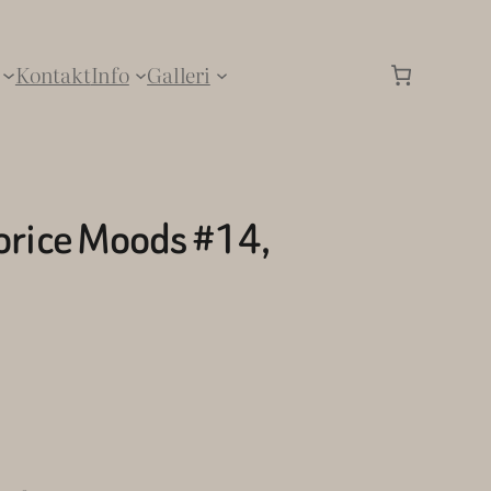
Kontakt
Info
Galleri
corice Moods #14,