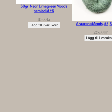
50gr. Neon Limegreen Moods
semisolid #6
115,00
kr
Araucana Moods, #5, S
Lägg till i varukorg
225,00
kr
Lägg till i varuk