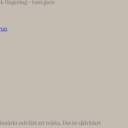
 fingering – tunt garn
run
tärkt och lätt att tvätta. Det är självklart