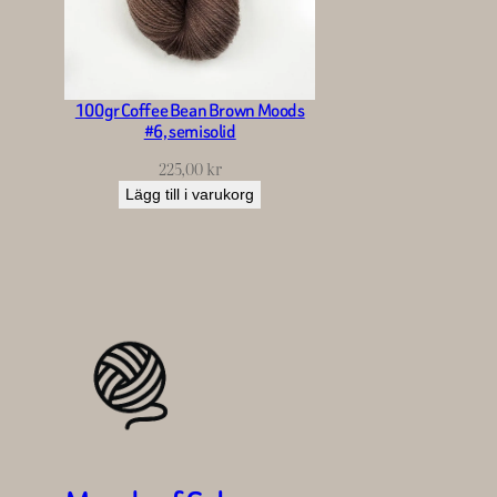
100gr Coffee Bean Brown Moods
#6, semisolid
225,00
kr
Lägg till i varukorg