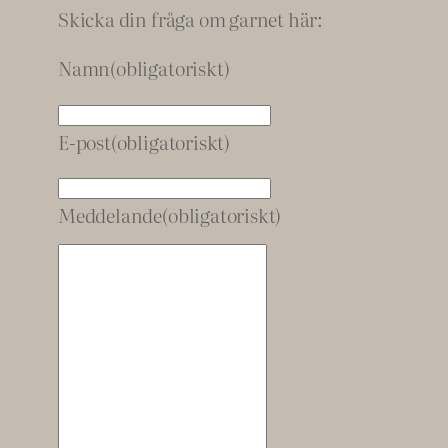
Skicka din fråga om garnet här:
Namn
(obligatoriskt)
E-post
(obligatoriskt)
Meddelande
(obligatoriskt)