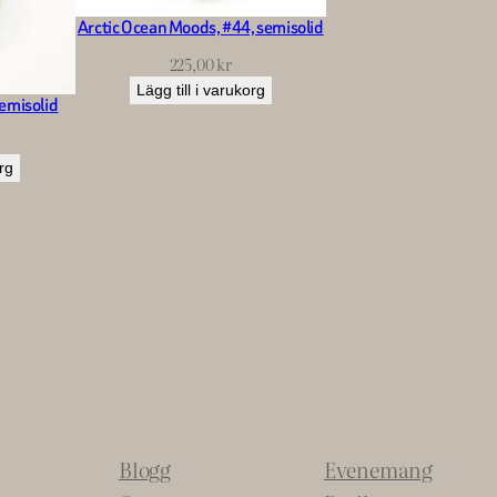
Arctic Ocean Moods, #44, semisolid
225,00
kr
Lägg till i varukorg
emisolid
org
Blogg
Evenemang