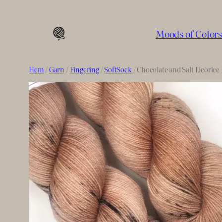
Hoppa
till
Moods of Color
innehåll
Hem
/
Garn
/
Fingering
/
SoftSock
/ Chocolate and Salt Licorice