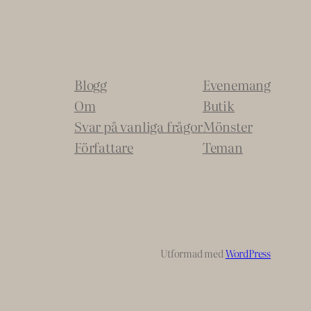
Blogg
Evenemang
Om
Butik
Svar på vanliga frågor
Mönster
Författare
Teman
Utformad med
WordPress