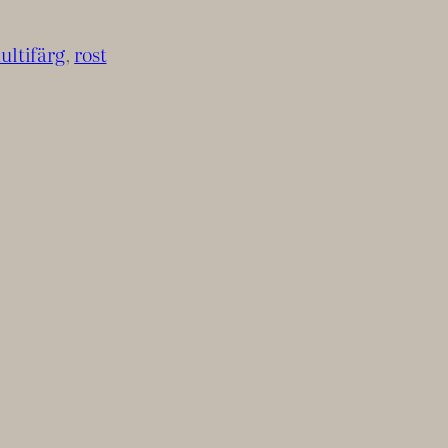
ultifärg
, 
rost