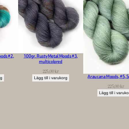
oods #2,
100gr. Rusty Metal Moods #3,
multicolored
225,00
kr
Araucana Moods, #5, S
rg
Lägg till i varukorg
225,00
kr
Lägg till i varuk