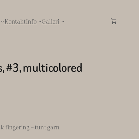
Kontakt
Info
Galleri
 #3, multicolored
 fingering – tunt garn