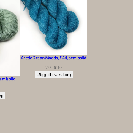
Arctic Ocean Moods, #44, semisolid
225,00
kr
Lägg till i varukorg
emisolid
org