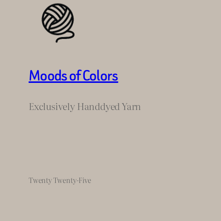
Moods of Colors
Exclusively Handdyed Yarn
Twenty Twenty-Five