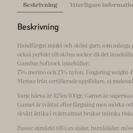
Beskrivning
Ytterligare informati
Beskrivning
Handfärgat mjukt och skönt garn som många gillar
också perfekt till sköna sockor då det innehåll
Garnbas Softsock innehåller:
75% merino och 25% nylon. Fingering weight 4
Merino från certifierade uppfödare, ej mulesad
Varje härva är 425m/100gr. Garnet är superwas
Garnet är tvättat efter färgning men mörka och 
skvätt ättika i tvättvattnet brukar minska riske
Passar utmärkt till t.ex sjalar, barnkläder, möss