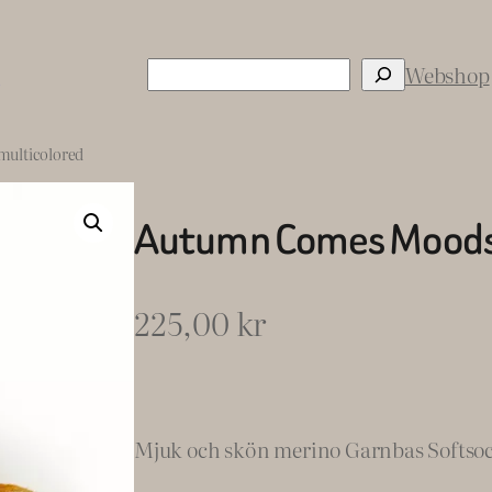
Sök
s
Webshop
multicolored
Autumn Comes Moods,
225,00
kr
Mjuk och skön merino Garnbas Softsock