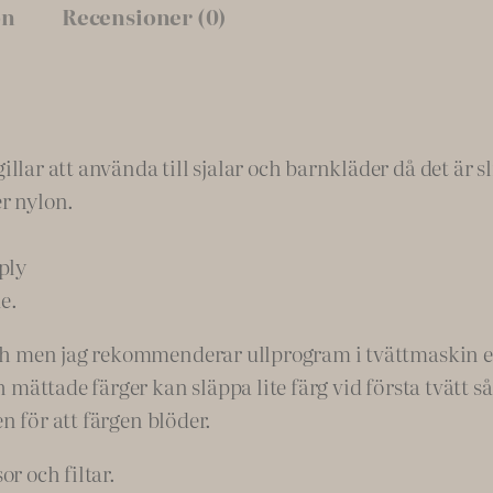
on
Recensioner (0)
 att använda till sjalar och barnkläder då det är slits
er nylon.
ply
e.
h men jag rekommenderar ullprogram i tvättmaskin ell
mättade färger kan släppa lite färg vid första tvätt så
n för att färgen blöder.
or och filtar.