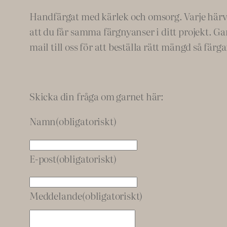
Handfärgat med kärlek och omsorg. Varje härva ä
att du får samma färgnyanser i ditt projekt. Ga
mail till oss för att beställa rätt mängd så färg
Skicka din fråga om garnet här:
Namn
(obligatoriskt)
E-post
(obligatoriskt)
Meddelande
(obligatoriskt)