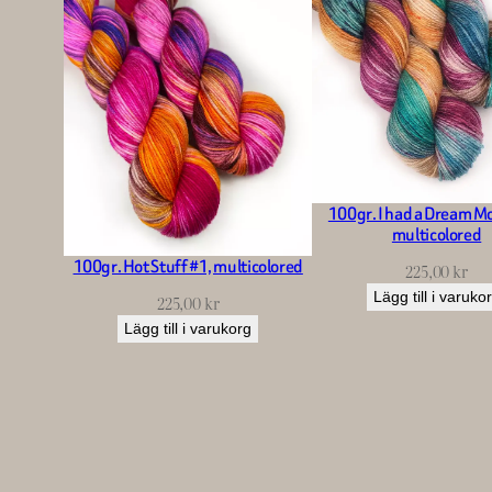
100gr. I had a Dream M
multicolored
100gr. Hot Stuff #1, multicolored
225,00
kr
Lägg till i varuko
225,00
kr
Lägg till i varukorg