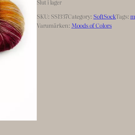
Slut i lager
SKU:
SS1337
Category:
SoftSock
Tags:
m
Varumärken:
Moods of Colors