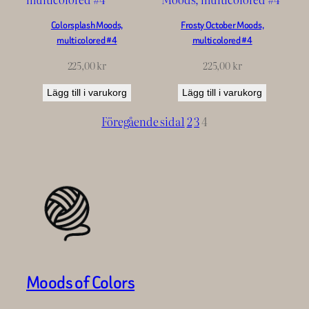
Colorsplash Moods,
Frosty October Moods,
multicolored #4
multicolored #4
225,00
kr
225,00
kr
Lägg till i varukorg
Lägg till i varukorg
Föregående sida
1
2
3
4
Moods of Colors