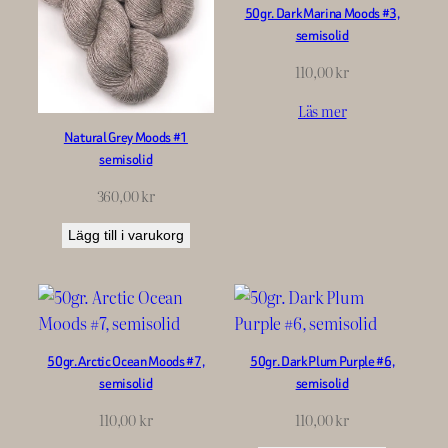
50gr. Dark Marina Moods #3,
semisolid
110,00
kr
Läs mer
Natural Grey Moods #1
semisolid
360,00
kr
Lägg till i varukorg
50gr. Arctic Ocean Moods #7,
50gr. Dark Plum Purple #6,
semisolid
semisolid
110,00
kr
110,00
kr