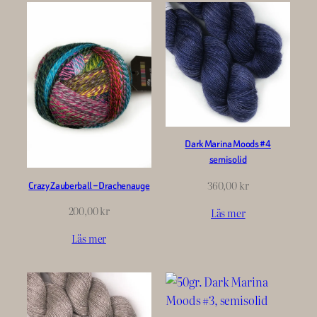
Dark Marina Moods #4
semisolid
360,00
kr
Crazy Zauberball – Drachenauge
200,00
kr
Läs mer
Läs mer