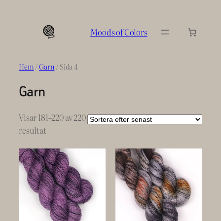
Hoppa
till
Moods of Colors
innehåll
Hem
/
Garn
/ Sida 4
Garn
Visar 181–220 av 220
Sortera
resultat
efter
senaste