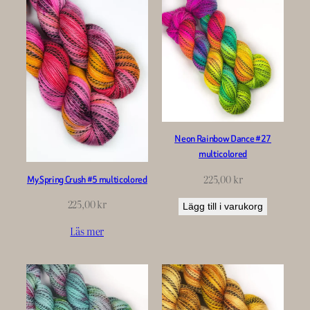
Neon Rainbow Dance #27
multicolored
225,00
kr
My Spring Crush #5 multicolored
225,00
kr
Lägg till i varukorg
Läs mer