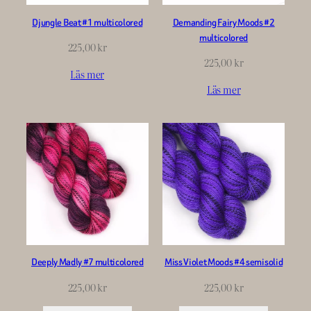
Djungle Beat #1 multicolored
Demanding Fairy Moods #2
multicolored
225,00
kr
225,00
kr
Läs mer
Läs mer
Deeply Madly #7 multicolored
Miss Violet Moods #4 semisolid
225,00
kr
225,00
kr