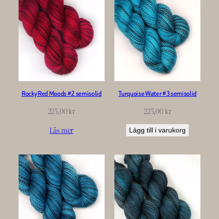
Rocky Red Moods #2 semisolid
Turquoise Water #3 semisolid
225,00
kr
225,00
kr
Läs mer
Lägg till i varukorg