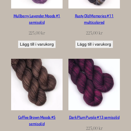
Mullberry Lavender Moods #1
Rusty Old Memories #11
semisolid
multicolored
225,00
kr
225,00
kr
Lägg till i varukorg
Lägg till i varukorg
Coffee Brown Moods #5
Dark Plum Purple #13 semisolid
semisolid
225,00
kr