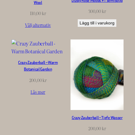
Dusty Rose Moods #1 semisolid
Wool
300,00
kr
110,00
kr
Lägg till i varukorg
Välj alternativ
Crazy Zauberball – Warm
Botanical Garden
200,00
kr
Läs mer
Crazy Zauberball – Tiefe Wasser
200,00
kr