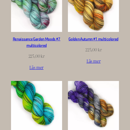
Renaissance Garden Moods #7
Golden Autumn #1 multicolored
multicolored
225,00
kr
225,00
kr
Läs mer
Läs mer