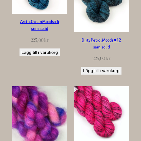
Arctic Ocean Moods #6
semisolid
225,00
kr
Dirty Petrol Moods #12
semisolid
Lägg till i varukorg
225,00
kr
Lägg till i varukorg