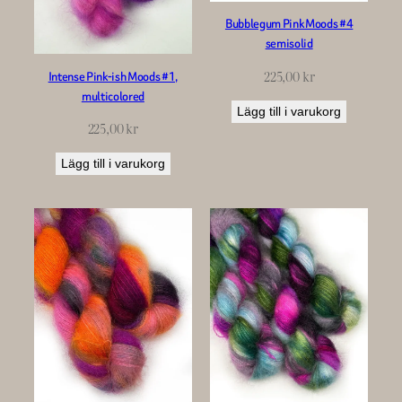
Bubblegum Pink Moods #4
semisolid
225,00
kr
Intense Pink-ish Moods #1,
multicolored
Lägg till i varukorg
225,00
kr
Lägg till i varukorg