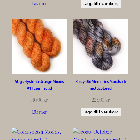
Läs mer
Lägg till i varukorg
50gr. Hysteria Orange Moods
Rusty Old Memories Moods #6
#11, semisolid
multicolored
110,00
kr
225,00
kr
Läs mer
Lägg till i varukorg