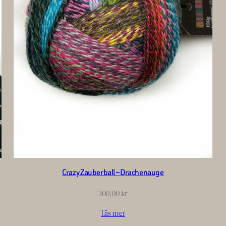
Crazy Zauberball – Drachenauge
200,00
kr
Läs mer