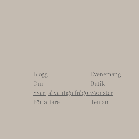
Blogg
Evenemang
Om
Butik
Svar på vanliga frågor
Mönster
Författare
Teman