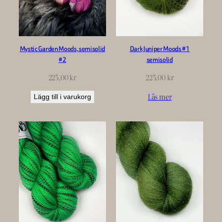
Mystic Garden Moods, semisolid
Dark Juniper Moods #1
#2
semisolid
225,00
kr
225,00
kr
Läs mer
Lägg till i varukorg