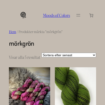
Hoppa
till
Moods of Colors
innehåll
Hem
/ Produkter märkta ”mörkgrön”
mörkgrön
Sortera
Visar alla 5 resultat
efter
senaste