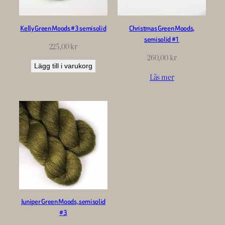
Kelly Green Moods #3 semisolid
Christmas Green Moods,
semisolid #1
225,00
kr
260,00
kr
Lägg till i varukorg
Läs mer
Juniper Green Moods, semisolid
#3