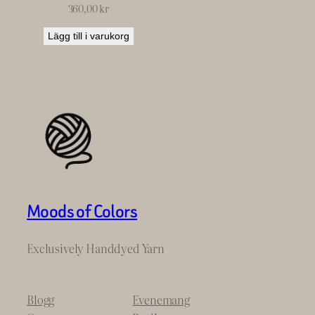
360,00
kr
Lägg till i varukorg
Moods of Colors
Exclusively Handdyed Yarn
Blogg
Evenemang